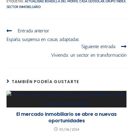
ETIQUETAS
:
ACTUALIDAD
,
BOADILLA DEL MONTE
,
CASA GEOSOLAR
,
GRUPO INDEX
,
SECTOR INMOBILIARIO
Entrada anterior
España, suspensa en casas adaptadas
Siguiente entrada
Vivienda: un sector en transformación
TAMBIÉN PODRÍA GUSTARTE
El mercado inmobiliario se abre a nuevas
oportunidades
03/06/2024