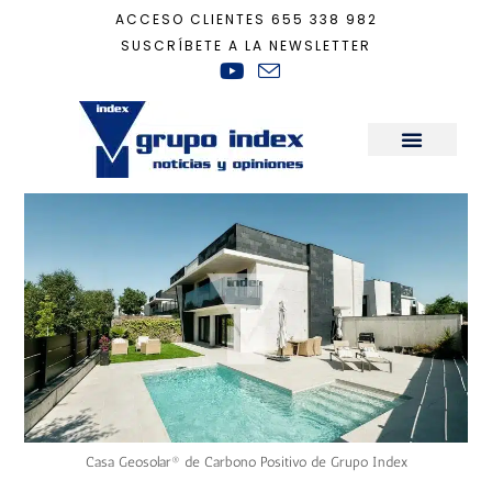
ACCESO CLIENTES
655 338 982
SUSCRÍBETE A LA NEWSLETTER
Inicio
+
Actualidad
+
Visita una Casa Geosolar® de Grupo Index ¡Adelante
Sala de Prensa
Casa Geosolar® de Carbono Positivo de Grupo Index