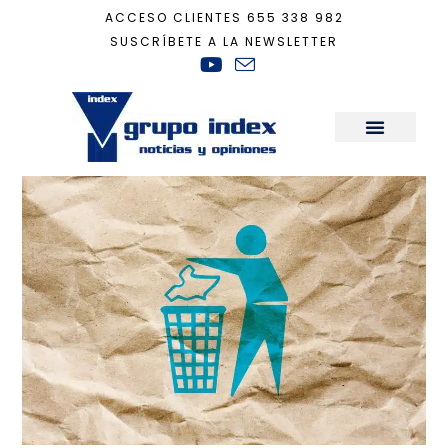
ACCESO CLIENTES
655 338 982
SUSCRÍBETE A LA NEWSLETTER
Inicio
+
Sostenibilidad
+
El reciclaje: de utopía a miles de iniciativas y solu
Sala de Prensa