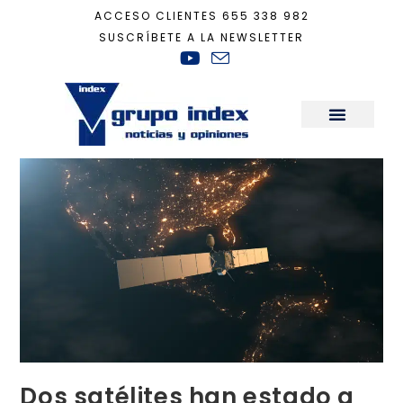
ACCESO CLIENTES
655 338 982
SUSCRÍBETE A LA NEWSLETTER
Inicio
+
Tecnología
+
Dos satélites han estado a punto de chocar
Sala de Prensa
Dos satélites han estado a