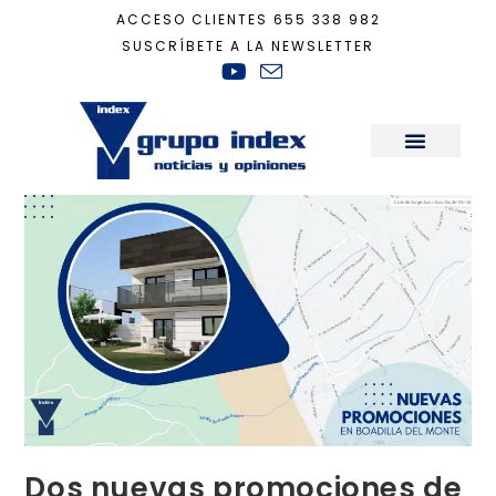
ACCESO CLIENTES
655 338 982
SUSCRÍBETE A LA NEWSLETTER
Inicio
+
Actualidad
+
Dos nuevas promociones de Casa Geosolar® en Boadil
Sala de Prensa
Dos nuevas promociones de