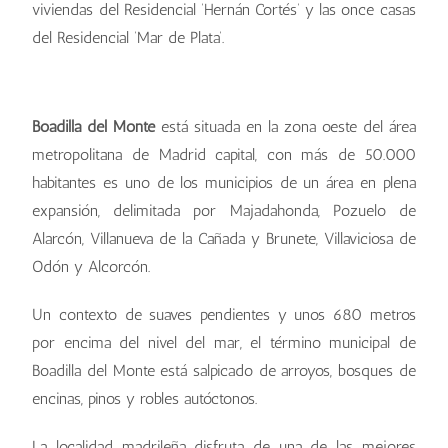
viviendas del Residencial ‘Hernán Cortés’ y las once casas
del Residencial ‘Mar de Plata’.
Casa Geosolar® en Mar de Plata, Boadilla del Monte
Casa Geosolar® en Hernán Cortés, Boadilla del Monte
Boadilla del Monte
está situada en la zona oeste del área
metropolitana de Madrid capital, con más de 50.000
habitantes es uno de los municipios de un área en plena
expansión, delimitada por Majadahonda, Pozuelo de
Alarcón, Villanueva de la Cañada y Brunete, Villaviciosa de
Odón y Alcorcón.
Un contexto de suaves pendientes y unos 680 metros
por encima del nivel del mar, el término municipal de
Boadilla del Monte está salpicado de arroyos, bosques de
encinas, pinos y robles autóctonos.
La localidad madrileña disfruta de una de las mejores