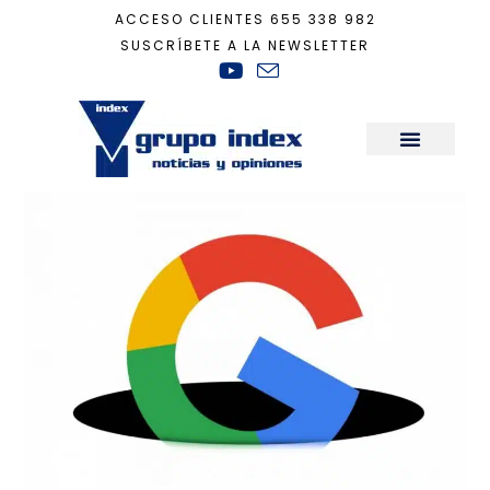
ACCESO CLIENTES
655 338 982
SUSCRÍBETE A LA NEWSLETTER
Inicio
+
Tecnología
+
Dependientes tecnológicos; la caída de Google
Sala de Prensa