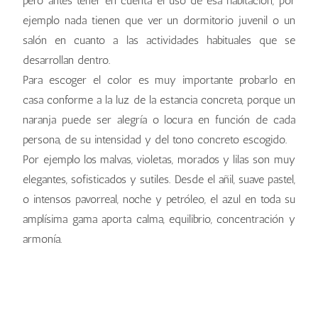
pero antes tener en cuenta el uso de esa habitación, por
ejemplo nada tienen que ver un dormitorio juvenil o un
salón en cuanto a las actividades habituales que se
desarrollan dentro.
Para escoger el color es muy importante probarlo en
casa conforme a la luz de la estancia concreta, porque un
naranja puede ser alegría o locura en función de cada
persona, de su intensidad y del tono concreto escogido.
Por ejemplo los malvas, violetas, morados y lilas son muy
elegantes, sofisticados y sutiles. Desde el añil, suave pastel,
o intensos pavorreal, noche y petróleo, el azul en toda su
amplísima gama aporta calma, equilibrio, concentración y
armonía.
violeta
rosa