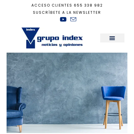
ACCESO CLIENTES
655 338 982
SUSCRÍBETE A LA NEWSLETTER
Inicio
+
Decoración
+
Decoración monocromática
Sala de Prensa