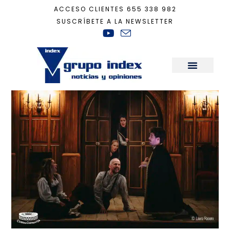
ACCESO CLIENTES
655 338 982
SUSCRÍBETE A LA NEWSLETTER
Inicio
+
Cultura
+
Comedia palatina con “El perro del hortelano”
Sala de Prensa