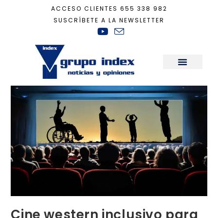
ACCESO CLIENTES
655 338 982
SUSCRÍBETE A LA NEWSLETTER
Inicio
+
Recomendaciones Casa Ecológica
+
Cine western inclusivo para tod
Sala de Prensa
Cine western inclusivo para