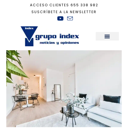
ACCESO CLIENTES
655 338 982
SUSCRÍBETE A LA NEWSLETTER
Inicio
+
Decoración
+
Blanco a plena luz
Sala de Prensa