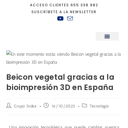
ACCESO CLIENTES
655 338 982
SUSCRÍBETE A LA NEWSLETTER
Inicio
+
Tecnología
+
Beicon vegetal gracias a la bioimpresión 3D en Españ
Sala de Prensa
Beicon vegetal gracias a la
bioimpresión 3D en España
Grupo Index
16/10/2023
Tecnología
Una innovación tecnológica que puede cambiar nuestra