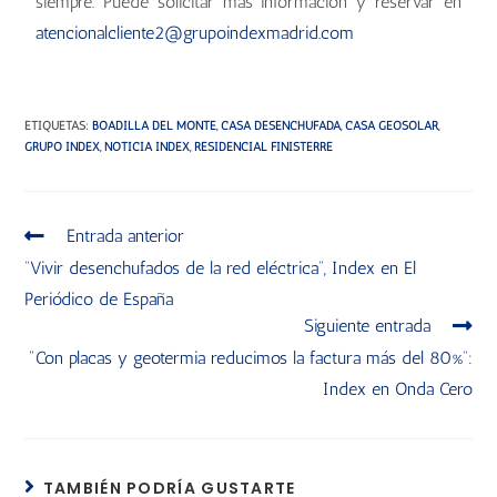
siempre. Puede solicitar más información y reservar en
atencionalcliente2@grupoindexmadrid.com
ETIQUETAS
:
BOADILLA DEL MONTE
,
CASA DESENCHUFADA
,
CASA GEOSOLAR
,
GRUPO INDEX
,
NOTICIA INDEX
,
RESIDENCIAL FINISTERRE
Entrada anterior
“Vivir desenchufados de la red eléctrica”, Index en El
Periódico de España
Siguiente entrada
"Con placas y geotermia reducimos la factura más del 80%”:
Index en Onda Cero
TAMBIÉN PODRÍA GUSTARTE