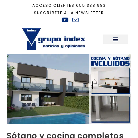
ACCESO CLIENTES
655 338 982
SUSCRÍBETE A LA NEWSLETTER
Inicio
+
Actualidad
+
Sótano y cocina completos incluidos en Residencial Fi
Sala de Prensa
Sótano y cocina completos