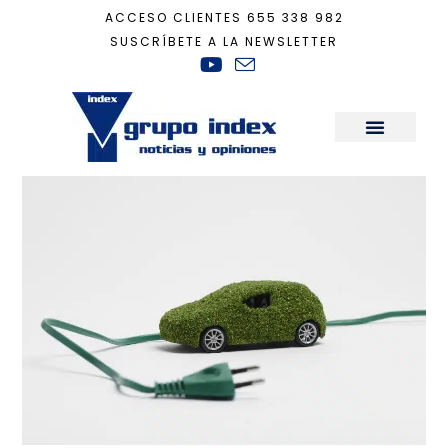
ACCESO CLIENTES
655 338 982
SUSCRÍBETE A LA NEWSLETTER
Inicio
+
Tecnología
+
¿Por qué triunfa el renting del coche eléctrico?
Sala de Prensa