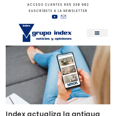
ACCESO CLIENTES
655 338 982
SUSCRÍBETE A LA NEWSLETTER
Inicio
+
Tecnología
+
Index actualiza la antigua centralita domótica de Sim
Sala de Prensa
Index actualiza la antigua