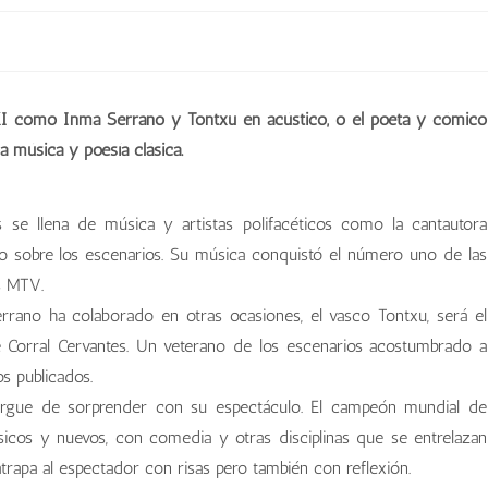
XI como Inma Serrano y Tontxu en acústico, o el poeta y cómico
la música y poesía clásica.
 se llena de música y artistas polifacéticos como la cantautora
o sobre los escenarios. Su música conquistó el número uno de las
os MTV.
rano ha colaborado en otras ocasiones, el vasco Tontxu, será el
e Corral Cervantes. Un veterano de los escenarios acostumbrado a
s publicados.
rgue de sorprender con su espectáculo. El campeón mundial de
icos y nuevos, con comedia y otras disciplinas que se entrelazan
trapa al espectador con risas pero también con reflexión.