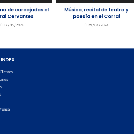
ena de carcajadas el
Música, recital de teatro y
ral Cervantes
poesía en el Corral
17/06/2024
29/04/2024
 INDEX
Clientes
ones
s
o
Prensa