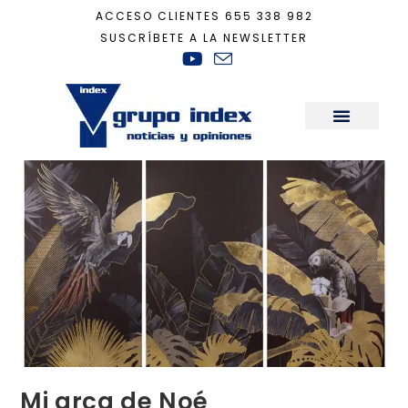
ACCESO CLIENTES
655 338 982
SUSCRÍBETE A LA NEWSLETTER
Inicio
+
Decoración
+
Mi arca de Noé
Sala de Prensa
Mi arca de Noé