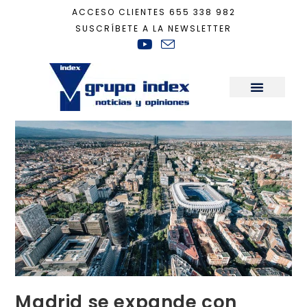
ACCESO CLIENTES
655 338 982
SUSCRÍBETE A LA NEWSLETTER
Inicio
+
Actualidad
+
Madrid se expande con vivienda nueva
Sala de Prensa
Madrid se expande con