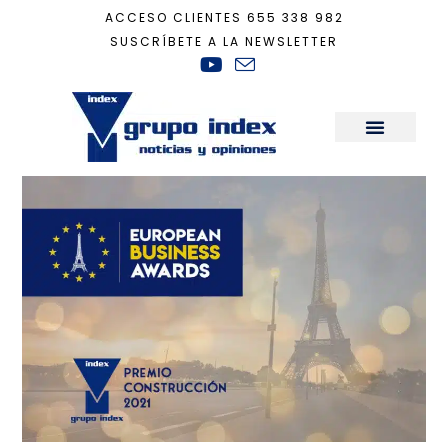
ACCESO CLIENTES
655 338 982
SUSCRÍBETE A LA NEWSLETTER
Inicio
+
Actualidad
+
Index recibe en París el premio internacional ‘Euro
Sala de Prensa