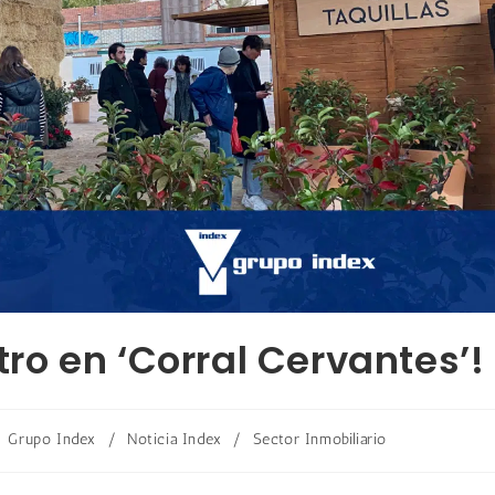
atro en ‘Corral Cervantes’!
Grupo Index
/
Noticia Index
/
Sector Inmobiliario