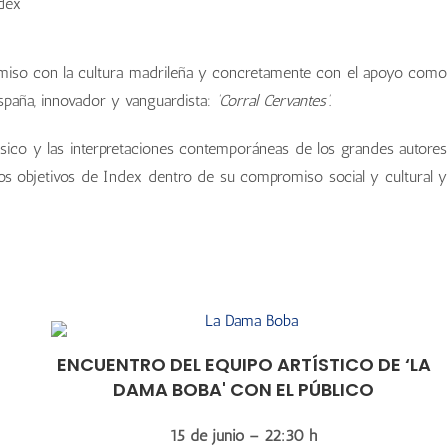
ndex
al Cervantes 2023
al Cervantes 2023
al Cervantes 2023
al Cervantes 2023
miso con la cultura madrileña y concretamente con el apoyo como
spaña, innovador y vanguardista:
‘Corral Cervantes’
.
ásico y las interpretaciones contemporáneas de los grandes autores
los objetivos de Index dentro de su compromiso social y cultural y
ENCUENTRO DEL EQUIPO ARTÍSTICO DE ‘LA
DAMA BOBA' CON EL PÚBLICO
15 de junio – 22:30 h