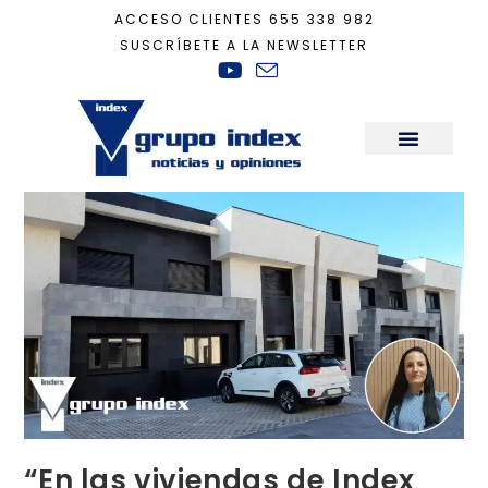
ACCESO CLIENTES
655 338 982
SUSCRÍBETE A LA NEWSLETTER
Inicio
+
Actualidad
+
“En las viviendas de Index hoy ya se trabaja con las t
Sala de Prensa
“En las viviendas de Index