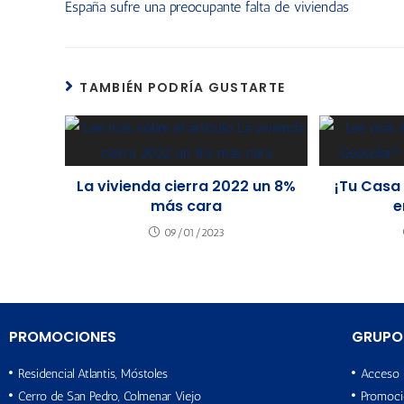
España sufre una preocupante falta de viviendas
TAMBIÉN PODRÍA GUSTARTE
La vivienda cierra 2022 un 8%
¡Tu Casa
más cara
e
09/01/2023
PROMOCIONES
GRUPO
Residencial Atlantis, Móstoles
Acceso 
Cerro de San Pedro, Colmenar Viejo
Promoci