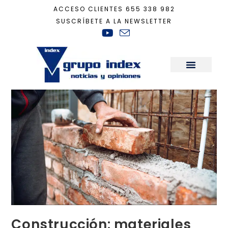
ACCESO CLIENTES
655 338 982
SUSCRÍBETE A LA NEWSLETTER
Inicio
+
Actualidad
+
Construcción: materiales que se triplican y un increme
Sala de Prensa
Construcción: materiales