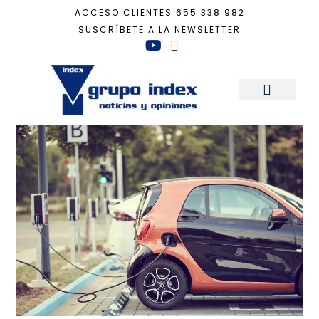
ACCESO CLIENTES
655 338 982
SUSCRÍBETE A LA NEWSLETTER
Inicio
+
Sostenibilidad
+
Coches eléctricos gratis si vives en estos pueblos
Sala de Prensa