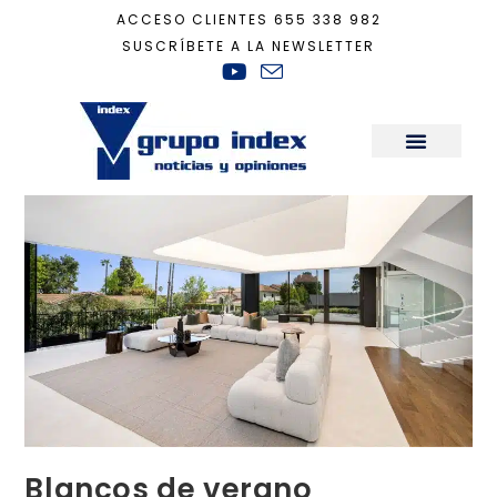
ACCESO CLIENTES
655 338 982
SUSCRÍBETE A LA NEWSLETTER
Inicio
+
Decoración
+
Blancos de verano
Sala de Prensa
Blancos de verano