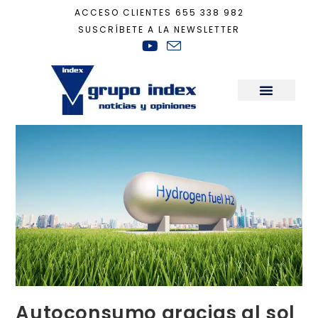
ACCESO CLIENTES
655 338 982
SUSCRÍBETE A LA NEWSLETTER
Inicio
+
Tecnología
+
Autoconsumo gracias al sol y el hidrógeno
Sala de Prensa
Autoconsumo gracias al sol