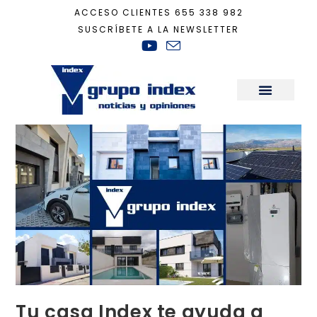
ACCESO CLIENTES
655 338 982
SUSCRÍBETE A LA NEWSLETTER
Inicio
+
Actualidad
+
Tu casa Index te ayuda a subir la cuesta de enero
Sala de Prensa
Tu casa Index te ayuda a