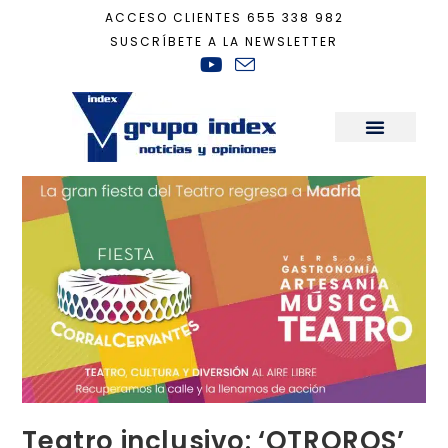
ACCESO CLIENTES
655 338 982
SUSCRÍBETE A LA NEWSLETTER
Inicio
+
Actualidad
+
Teatro inclusivo: ‘OTROROS’ para que todos hagamos e
Sala de Prensa
Teatro inclusivo: ‘OTROROS’