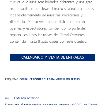
cultural que aúna sensibilidades diferentes y una gran
responsabilidad con llevar el teatro y la cultura a todos,
independientemente de nuestras limitaciones y
diferencias. Y a su vez no solo disfrutarlo como
oyentes y espectadores, también como parte del
reparto. Los lunes inclusivos del Corral Cervantes
contemplan hasta 8 actividades con este objetivo.
CALENDARIO Y VENTA DE ENTRADAS
ETIQUETAS
:
CORRAL CERVANTES
,
CULTURA
,
MADRID RÍO
,
TEATRO
Entrada anterior
Descubre el refrescante concurso 'ArganzuelORO' en Corral