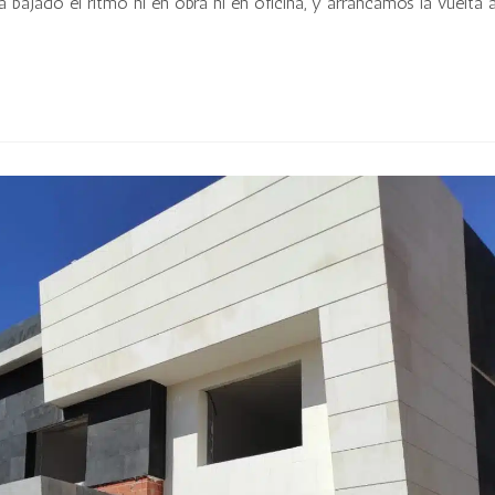
bajado el ritmo ni en obra ni en oficina, y arrancamos la vuelta a