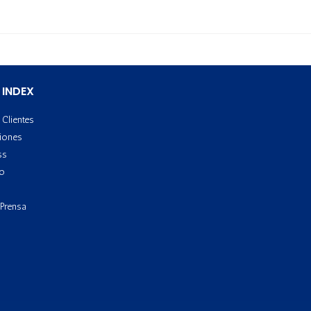
 INDEX
Clientes
iones
ss
to
 Prensa