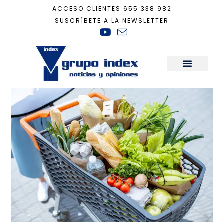
ACCESO CLIENTES
655 338 982
SUSCRÍBETE A LA NEWSLETTER
Inicio
+
Actualidad
+
¿Qué ha subido en 2022? Inflación en máximos y la v
Sala de Prensa