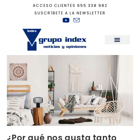
ACCESO CLIENTES
655 338 982
SUSCRÍBETE A LA NEWSLETTER
Inicio
+
Decoración
+
¿Por qué nos gusta tanto decorar con flecos y borl
Sala de Prensa
¿Por qué nos gusta tanto