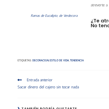
atreverte a
Ramas de Eucalipto, de Verdecora
¿Te atr
No tend
ETIQUETAS
:
DECORACIÓN
,
ESTILO DE VIDA
,
TENDENCIA
Entrada anterior
Sacar dinero del cajero sin tocar nada
TAMBIÉN PODRÍA GUSTARTE