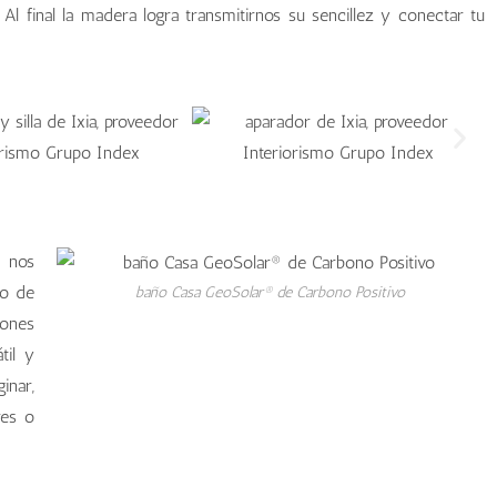
. Al final la madera logra transmitirnos su sencillez y conectar tu
 nos
no de
baño Casa GeoSolar® de Carbono Positivo
iones
til y
inar,
res o