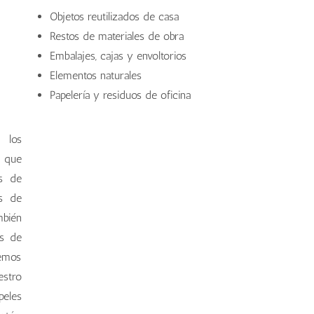
Objetos reutilizados de casa
Restos de materiales de obra
Embalajes, cajas y envoltorios
Elementos naturales
Papelería y residuos de oficina
 los
a que
as de
as de
bién
as de
emos
estro
peles