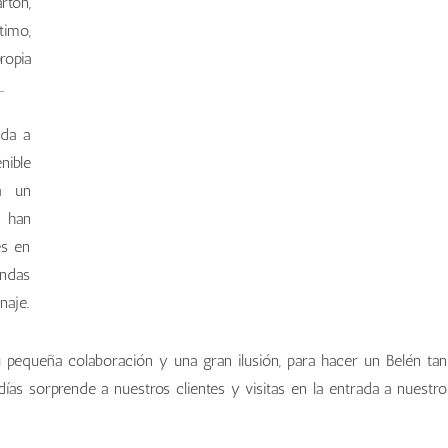
tón,
timo,
ropia
…
ada a
nible
a un
e han
es en
endas
naje.
pequeña colaboración y una gran ilusión, para hacer un Belén tan
días sorprende a nuestros clientes y visitas en la entrada a nuestro