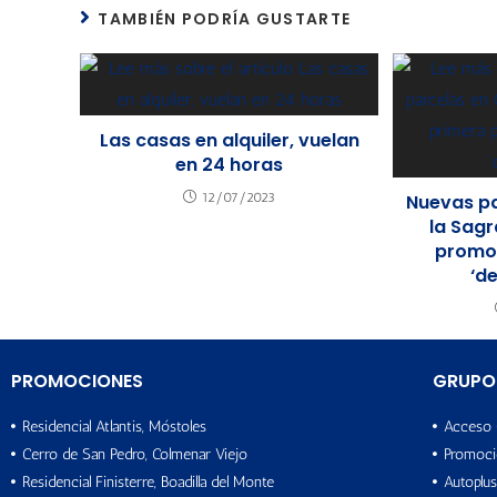
TAMBIÉN PODRÍA GUSTARTE
Las casas en alquiler, vuelan
en 24 horas
12/07/2023
Nuevas pa
la Sagr
promoc
‘d
PROMOCIONES
GRUPO
Residencial Atlantis, Móstoles
Acceso 
Cerro de San Pedro, Colmenar Viejo
Promoci
Residencial Finisterre, Boadilla del Monte
Autoplus