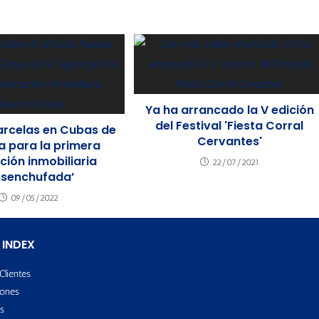
Ya ha arrancado la V edición
del Festival 'Fiesta Corral
rcelas en Cubas de
Cervantes'
a para la primera
ión inmobiliaria
22/07/2021
esenchufada’
09/05/2022
 INDEX
Clientes
ones
s