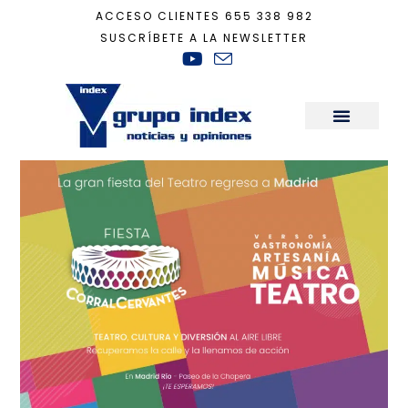
ACCESO CLIENTES
655 338 982
SUSCRÍBETE A LA NEWSLETTER
Inicio
+
Actualidad
+
Index, apoyando la Cultura y el Teatro madrileño
Sala de Prensa