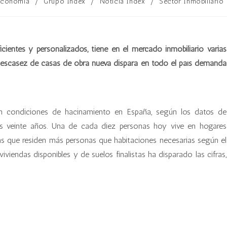
Economía
/
Grupo Index
/
Noticia Index
/
Sector Inmobiliario
icientes y personalizados, tiene en el mercado inmobiliario varias
 escasez de casas de obra nueva dispara en todo el país demanda
n condiciones de hacinamiento en España, según los datos de
os veinte años. Una de cada diez personas hoy vive en hogares
las que residen más personas que habitaciones necesarias según el
iviendas disponibles y de suelos finalistas ha disparado las cifras,