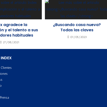
ex agradece la
¿Buscando casa nueva?
ón y el talento a sus
Todas las claves
dores habituales
01/05/2023
27/08/2021
 INDEX
Clientes
iones
ss
to
 Prensa