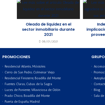
Oleada de liquidez en el
Ind
sector inmobiliario durante
implicaci
2021
provee
08/01/2021
PROMOCIONES
GRUPO
Residencial Atlantis, Móstoles
Acceso 
Cerro de San Pedro, Colmenar Viejo
Promoc
Residencial Finisterre, Boadilla del Monte
Autoplu
Fuentes Claras, Cubas de la Sagra
Contac
Luces de Poniente, Villaviciosa de Odón
Blog
Prado Chico, Boadilla del Monte
Sala de
Puerta de España, Madrid