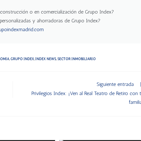
 construcción o en comercialización de Grupo Index?
personalizadas y ahorradoras de Grupo Index?
poindexmadrid.com
OMÍA
,
GRUPO INDEX
,
INDEX NEWS
,
SECTOR INMOBILIARIO
Siguiente entrada
Privilegios Index: ¡Ven al Real Teatro de Retiro con 
famili