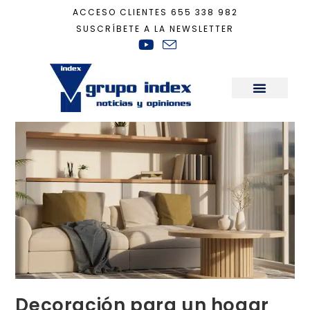
ACCESO CLIENTES
655 338 982
SUSCRÍBETE A LA NEWSLETTER
Inicio
+
Decoración
+
Decoración para un hogar en calma
Sala de Prensa
Decoración para un hogar