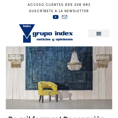
ACCESO CLIENTES
655 338 982
SUSCRÍBETE A LA NEWSLETTER
Inicio
+
Decoración
+
¡De mil formas! Decoración geométrica
Sala de Prensa