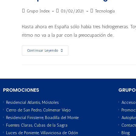
Grupo Index
03/02/2021
Tecnología
Hasta ahora en España sólo había tres hidrogeneras. Toy
ritmo no va a la par con la preocupación de…
Continuar Leyendo
PROMOCIONES
GRUPO
Residencial Atlantis, Móstoles
Acceso 
Cerro de San Pedro, Colmenar Viejo
Promoc
Residencial Finisterre, Boadilla del Monte
Autoplu
Fuentes Claras, Cubas de la Sagra
Contac
Luces de Poniente, Villaviciosa de Odón
Blog