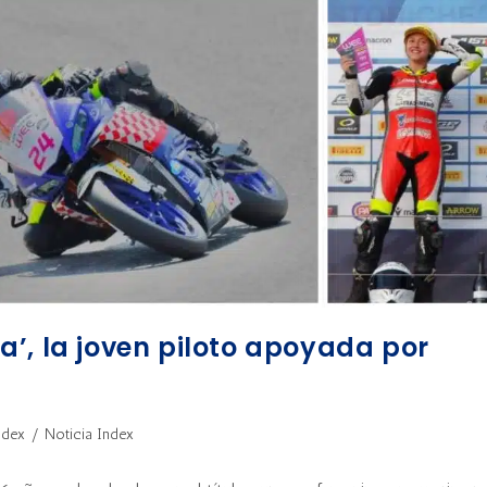
’, la joven piloto apoyada por
ndex
/
Noticia Index