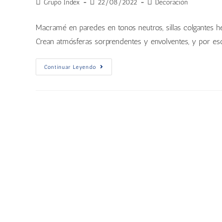
Grupo Index
22/08/2022
Decoración
Macramé en paredes en tonos neutros, sillas colgantes 
Crean atmósferas sorprendentes y envolventes, y por es
Continuar Leyendo