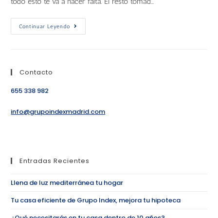
todo esto te va a hacer falta. El resto tomad…
Continuar Leyendo
Contacto
655 338 982
info@grupoindexmadrid.com
Entradas Recientes
Llena de luz mediterránea tu hogar
Tu casa eficiente de Grupo Index, mejora tu hipoteca
¿Qué necesitarás en tu casa dentro de 10 años?