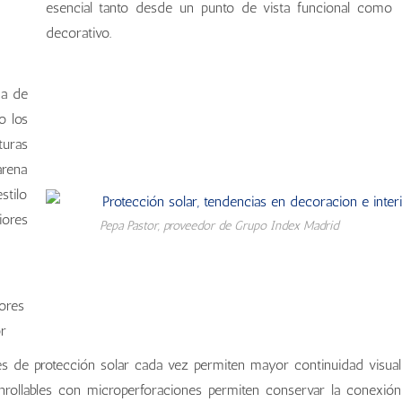
esencial tanto desde un punto de vista funcional como
decorativo.
da de
o los
turas
arena
stilo
iores
Pepa Pastor, proveedor de Grupo Index Madrid
s de protección solar cada vez permiten mayor continuidad visual
enrollables con microperforaciones permiten conservar la conexión