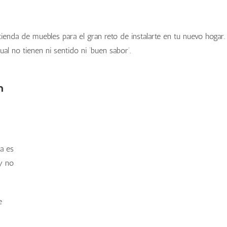
tienda de muebles para el gran reto de instalarte en tu nuevo hogar.
dual no tienen ni sentido ni ‘buen sabor’.
n
ta es
y no
e