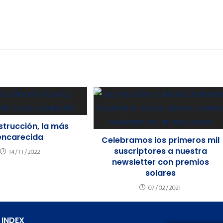
strucción, la más
encarecida
Celebramos los primeros mil
suscriptores a nuestra
14/11/2022
newsletter con premios
solares
07/02/2021
 INDEX