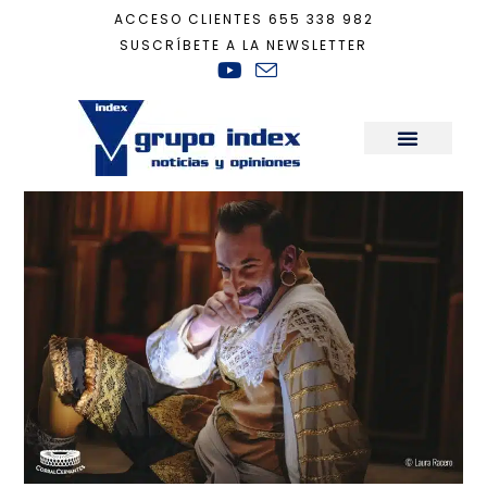
ACCESO CLIENTES
655 338 982
SUSCRÍBETE A LA NEWSLETTER
Inicio
+
Cultura
+
Lope de Vega, ‘ni come ni deja’ en el Corral Cervantes
Sala de Prensa