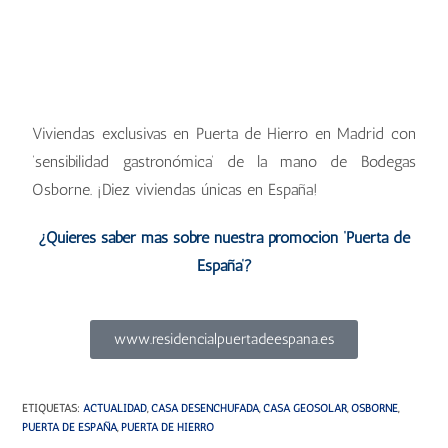
Viviendas exclusivas en Puerta de Hierro en Madrid con
‘sensibilidad gastronómica’ de la mano de Bodegas
Osborne. ¡Diez viviendas únicas en España!
¿Quieres saber más sobre nuestra promoción ‘Puerta de
España’?
www.residencialpuertadeespana.es
ETIQUETAS
:
ACTUALIDAD
,
CASA DESENCHUFADA
,
CASA GEOSOLAR
,
OSBORNE
,
PUERTA DE ESPAÑA
,
PUERTA DE HIERRO