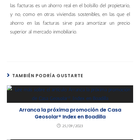
las facturas es un ahorro real en el bolsillo del propietario,
y no, como en otras viviendas sostenibles, en las que el
ahorro en las facturas sirve para amortizar un precio
superior al mercado inmobiliario.
La Marbellí, Arroyomolinos
La Marbellí, Arroyomolinos
La Marbellí, Arroyomolinos
La Marbellí, Arroyomolinos
La Marbellí, Arroyomolinos
Casa Geosolar de Index
TAMBIÉN PODRÍA GUSTARTE
Arranca la próxima promoción de Casa
Geosolar® Index en Boadilla
25/09/2023