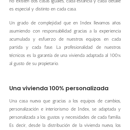
no existen dos casas iguales, cada estancia y cada detalle
es especial y distinto en cada casa.
Un grado de complejidad que en Index llevamos años
asumiendo con responsabilidad gracias a la experiencia
acumulada y esfuerzo de nuestros equipos en cada
partida y cada fase. La profesionalidad de nuestros
técnicos es la garantía de una vivienda adaptada al 100%
al gusto de su propietario.
La Marbellí, Arroyomolinos
La Marbellí, Arroyomolinos
La Marbellí, Arroyomolinos
La Marbellí, Arroyomolinos
La Marbellí, Arroyomolinos
La Marbellí, Arroyomolinos
La Marbellí, Arroyomolinos
La Marbellí, Arroyomolinos
Una vivienda 100% personalizada
La Marbellí, Arroyomolinos
La Marbellí, Arroyomolinos
La Marbellí, Arroyomolinos
La Marbellí, Arroyomolinos
La Marbellí, Arroyomolinos
La Marbellí, Arroyomolinos
La Marbellí, Arroyomolinos
La Marbellí, Arroyomolinos
Una casa nueva que gracias a los equipos de cambios,
personalización e interiorismo de Index, se adaptada y
personalizada a los gustos y necesidades de cada familia.
Es decir, desde la distribución de la vivienda nueva, los