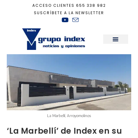
ACCESO CLIENTES
655 338 982
SUSCRÍBETE A LA NEWSLETTER
Inicio
+
Actualidad
+
‘La Marbellí’ de Index en su sprint final para la ent
Sala de Prensa
La Marbellí, Arroyomolinos
‘La Marbellí’ de Index en su