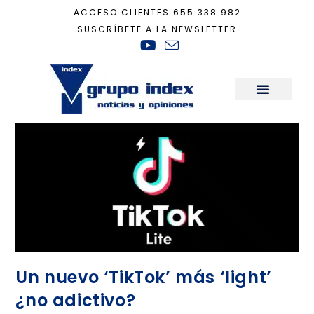
ACCESO CLIENTES
655 338 982
SUSCRÍBETE A LA NEWSLETTER
Inicio
+
social media
Sala de Prensa
Un nuevo ‘TikTok’ más ‘light’
¿no adictivo?