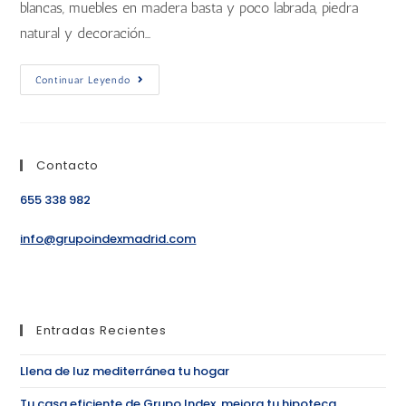
blancas, muebles en madera basta y poco labrada, piedra
natural y decoración…
Continuar Leyendo
Contacto
655 338 982
info@grupoindexmadrid.com
Entradas Recientes
Llena de luz mediterránea tu hogar
Tu casa eficiente de Grupo Index, mejora tu hipoteca