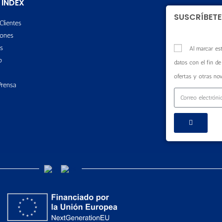
 INDEX
SUSCRÍBETE
Clientes
ones
s
Al marcar est
o
datos con el fin de 
ofertas y otras no
Prensa