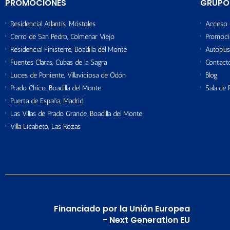
PROMOCIONES
GRUPO
Residencial Atlantis, Móstoles
Acceso 
Cerro de San Pedro, Colmenar Viejo
Promoci
Residencial Finisterre, Boadilla del Monte
Autoplus
Fuentes Claras, Cubas de la Sagra
Contact
Luces de Poniente, Villaviciosa de Odón
Blog
Prado Chico, Boadilla del Monte
Sala de 
Puerta de España, Madrid
Las Villas de Prado Grande, Boadilla del Monte
Villa Licabeto, Las Rozas
Financiado por la Unión Europea
- Next Generation EU