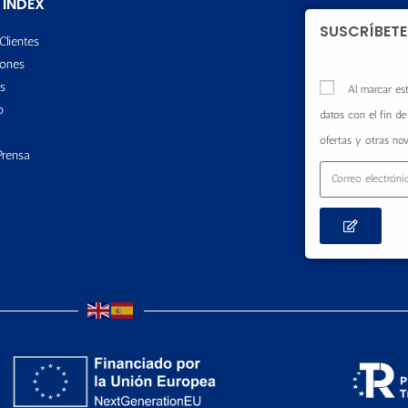
 INDEX
SUSCRÍBETE
Clientes
ones
s
Al marcar est
o
datos con el fin de 
ofertas y otras no
Prensa