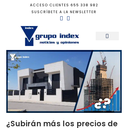
ACCESO CLIENTES
655 338 982
SUSCRÍBETE A LA NEWSLETTER
Inicio
+
Actualidad
+
¿Subirán más los precios de la vivienda en España?
Sala de Prensa
¿Subirán más los precios de