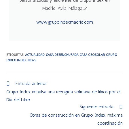
personalizadas y eficientes de Grupo Index en
Madrid, Ávila, Málaga....?
www.grupoindexmadrid.com
ETIQUETAS
:
ACTUALIDAD
,
CASA DESENCHUFADA
,
CASA GEOSOLAR
,
GRUPO
INDEX
,
INDEX NEWS
Entrada anterior
Grupo Index impulsa una recogida solidaria de libros por el
Día del Libro
Siguiente entrada
Obras de construcción en Grupo Index, máxima
coordinación