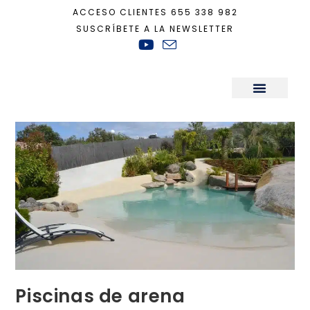
ACCESO CLIENTES
655 338 982
SUSCRÍBETE A LA NEWSLETTER
Inicio
+
Decoración
+
Piscinas de arena
Sala de Prensa
Piscinas de arena